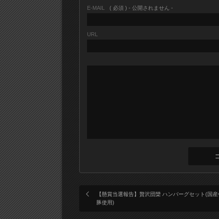
E-MAIL
( 必須 ) - 公開されません -
URL
【懸賞当選報告】贅沢団欒 ハンバーグセット(国産
豚使用)