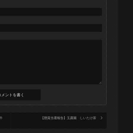
牛
【懸賞当選報告】玉露園 しいたけ茶