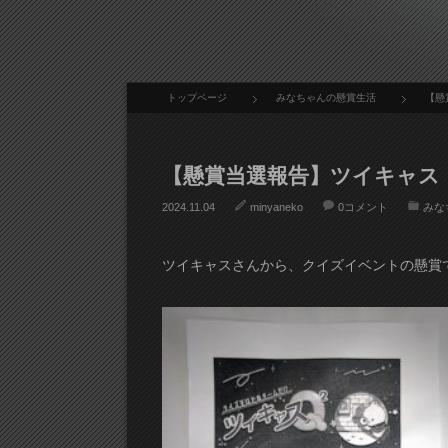
トップページ
みなちゃんの懸賞生活
【懸
【懸賞当選報告】ツイキャス
2024.11.04
minyaneko
0コメント
みな
ツイキャスさんから、クイズイベントの懸賞