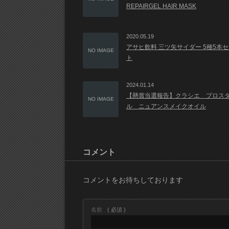
REPAIRGEL HAIR MASK
2020.05.19
アサヒ飲料 三ツ矢サイダー 5種5本
NO IMAGE
ト
2024.01.14
【懸賞当選報告】クラシエ プロス
NO IMAGE
ル ニュアンスメイクオイル
コメント
コメントをお待ちしております
名前
( 必須 )