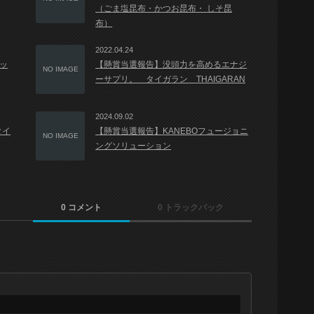
（ごま塩昆布・かつお昆布・ しそ昆
布）
2022.04.24
セッ
【懸賞当選報告】没頭力を高めるエナジ
NO IMAGE
ーサプリ。 タイガラン THAIGARAN
2024.09.02
タイ
【懸賞当選報告】KANEBOフュージョニ
NO IMAGE
ングソリューション
0 コメント
0 トラックバック