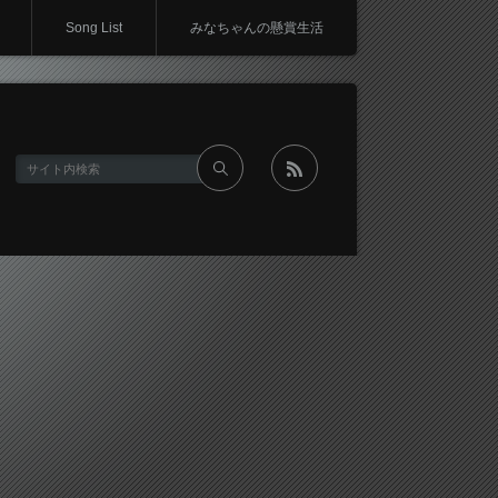
Song List
みなちゃんの懸賞生活
rss