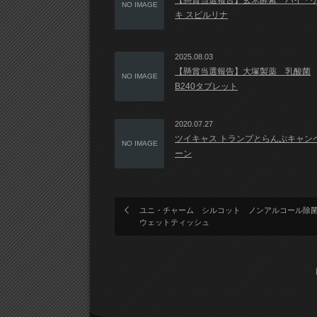
【懸賞当選報告】玄米酵素 ハイ・
NO IMAGE
キ スピルリナ
2025.08.03
【懸賞当選報告】大塚製薬 乳酸菌
NO IMAGE
B240タブレット
2020.07.27
ツイキャス トランプとらんぷキャン
NO IMAGE
ーン
ユニ・チャーム シルコット ノンアルコール
ウェットティッシュ