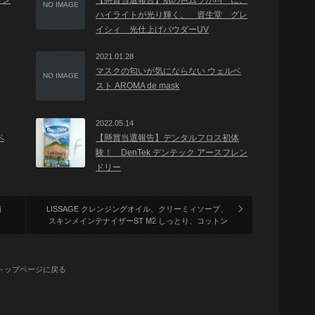
ゲン
【懸賞当選報告】肌の色ムラが均一に。
NO IMAGE
ハイライトが光り輝く。 資生堂 グレ
イシィ 光仕上げパウダーUV
2021.01.28
マスクの匂いが気にならない ウェルベ
NO IMAGE
スト AROMA de mask
2022.05.14
ペ
【懸賞当選報告】デンタルフロス初体
験！ DenTek デンテック アースフレン
ドリー
除菌
LISSAGE クレンジングオイル、クリーミィソープ、
スキンメインテナイザーST M2 しっとり、コットン
トップページに戻る