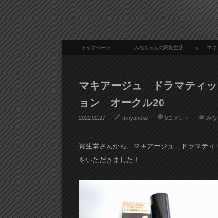
トップページ
みなちゃんの懸賞生活
マキ
マキアージュ ドラマティッ
ョン オークル20
2022.02.27
minyaneko
0コメント
みな
資生堂さんから、マキアージュ ドラマティ
をいただきました！