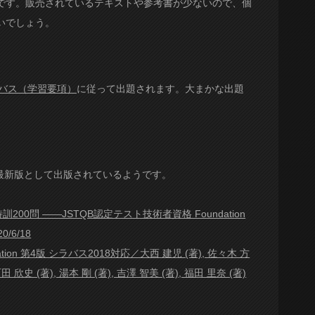
です。販売されているテキストや参考書が少ないので、個
いでしょう。
バス（学習要項）
に従って出題されます。大まかな出題
が最新版として出版されているようです。
00問 ――JSTQB認定テスト技術者資格 Foundation
/6/18
ion 第4版 シラバス2018対応／大西 建児 (著), 佐々木 方
町田 欣史 (著), 湯本 剛 (著), 吉澤 智美 (著), 福田 里奈 (著)