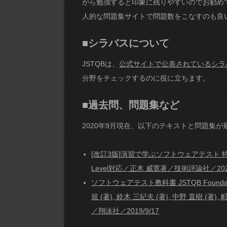
がら勉強すると印象に残りやすいのでお勧め
人的な問題集サイトで問題数をこなすのも良
■シラバスについて
JSTQBは、
公式サイトで公表されているシラ
分野をチェックするのに役に立ちます。
■過去問、問題集など
2020年9月現在、以下のテキストと問題集
[改訂3版]演習で学ぶソフトウェアテスト 特訓2
Level対応／正木 威寛著／技術評論社／2020
ソフトウェアテスト教科書 JSTQB Foundat
規 (著), 鈴木 三紀夫 (著), 中野 直樹 (著), 
／翔泳社／2019/9/17