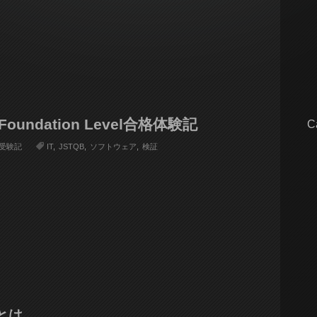
ndation Level合格体験記
C
受験記
IT
JSTQB
ソフトウェア
検証
とは