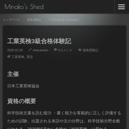
Minako's Shed
トップページ
資格受験記
工業英検3級合格体験記
工業英検3級合格体験記
2020.01.20
minyaneko
0コメント
資格受験記
工業英検
英語
主催
日本工業英検協会
資格の概要
科学技術文書を読む能力 ・書く能力を客観的に正しく評価する
ための試験。出題される単語や文の分野は、科学技術分野全般