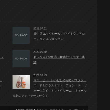
2021.07.01
資生堂 エリクシール ホワイトクリアロ
NO IMAGE
ーション エマルジョン
2020.06.30
スフ
セルベスト化粧品 24時間ラメラケア体
NO IMAGE
験
2021.10.23
ー
キユーピー レシピひろがるパスタソー
ー
ス ドミグラストマト フォン・ド・ヴ
ォー仕立て トマトクリーム オマール
海老のアメリケーヌ仕立て