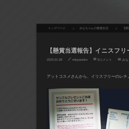
トップページ
みなちゃんの懸賞生活
【懸
【懸賞当選報告】イニスフリ
2024.01.08
minyaneko
0コメント
みな
アットコスメさんから、イリスフリーのレチノ