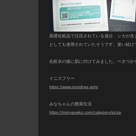
基礎化粧品で注目されている成分、シカが含
としても使用されていたそうです。使い続け
化粧水の後に肌に付けてみました。ベタつか
イニスフリー
https://www.innisfree.jp/m
みなちゃんの懸賞生活
https://minyaneko.com/category/prize