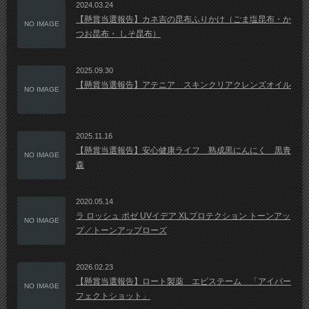
2024.03.24
【懸賞当選報告】カネ吉の昆布ふりかけ（ごま塩昆布・か
NO IMAGE
つお昆布・ しそ昆布）
2025.09.30
【懸賞当選報告】アテニア スキンクリアクレンズオイル
NO IMAGE
2025.11.16
【懸賞当選報告】安心健康ライフ 熟成黒にんにく 黒青
NO IMAGE
森
2020.05.14
ラ ロッシュ ポゼ UVイデア XLプロテクション トーンアッ
NO IMAGE
プ／トーンアップローズ
2026.02.23
【懸賞当選報告】ロート製薬 エピステーム 「アイパー
NO IMAGE
フェクトショット」