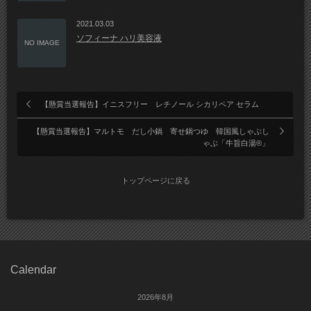
2021.03.03
ソフィーナ ハリ美容液
NO IMAGE
【懸賞当選報告】イニスフリー レチノール シカリペア セラム
【懸賞当選報告】マルトモ だし小鍋 寄せ鍋つゆ 韓国風しゃぶし
ゃぶ「牛旨白湯®」
トップページに戻る
Calendar
2026年8月