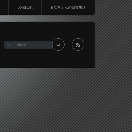
Song List
みなちゃんの懸賞生活
rss