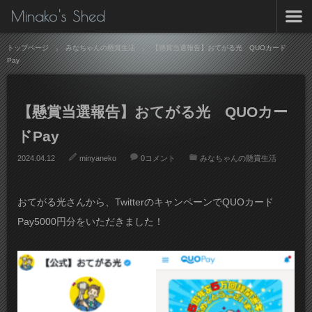
Minako's Shed
トップページ
みなちゃんの懸賞生活
【懸賞当選報告】おてがる光 QUOカード
Pay
【懸賞当選報告】おてがる光 QUOカー
ドPay
2024.04.12
minyaneko
0コメント
みなちゃんの懸賞生活
おてがる光さんから、TwitterのキャンペーンでQUOカード
Pay5000円分をいただきました！