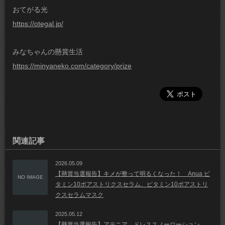
おてがる光
https://otegal.jp/
みなちゃんの懸賞生活
https://minyaneko.com/category/prize
関連記事
2026.05.09
【懸賞当選報告】キメが整って明るくなった！ Anua ビ
NO IMAGE
タミン10ポアストリクスセラム、ビタミン10ポアストリ
クスセラムマスク
2025.05.12
【懸賞当選報告】アテニア ドレススノーローション