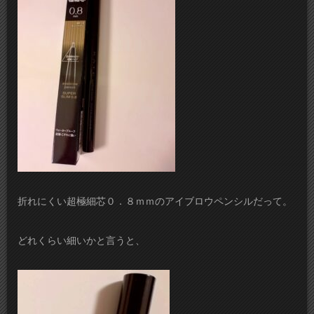
折れにくい超極細芯０．８ｍｍのアイブロウペンシルだって。
どれくらい細いかと言うと、