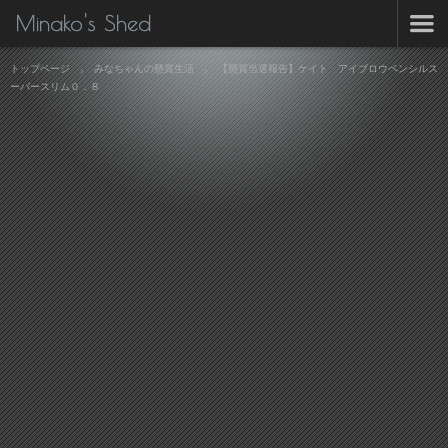
Minako's Shed
トップページ
みなちゃんの懸賞生活
【懸賞当選報告】ケイト アイブロウペンシルス
ーパースリム０．８