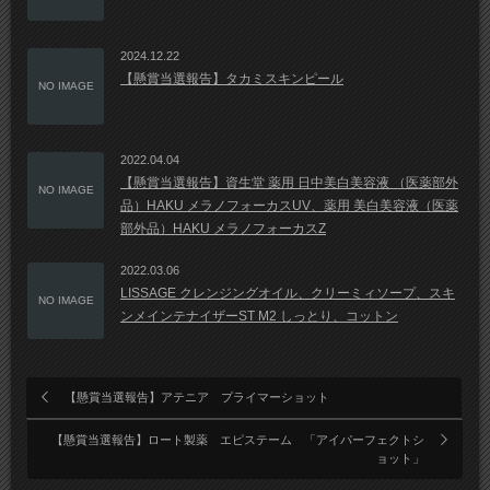
2024.12.22
【懸賞当選報告】タカミスキンピール
NO IMAGE
2022.04.04
【懸賞当選報告】資生堂 薬用 日中美白美容液 （医薬部外
NO IMAGE
品）​HAKU メラノフォーカスUV、薬用 美白美容液（医薬
部外品）HAKU メラノフォーカスZ
2022.03.06
LISSAGE クレンジングオイル、クリーミィソープ、スキ
NO IMAGE
ンメインテナイザーST M2 しっとり、コットン
【懸賞当選報告】アテニア プライマーショット
【懸賞当選報告】ロート製薬 エピステーム 「アイパーフェクトシ
ョット」