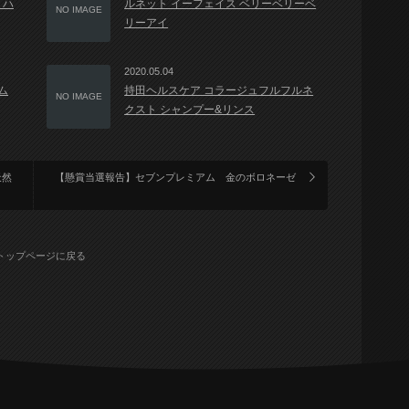
 ハ
ルネット イーフェイス ベリーベリーベ
NO IMAGE
リーアイ
2020.05.04
ム
持田ヘルスケア コラージュフルフルネ
NO IMAGE
クスト シャンプー&リンス
天然
【懸賞当選報告】セブンプレミアム 金のボロネーゼ
トップページに戻る