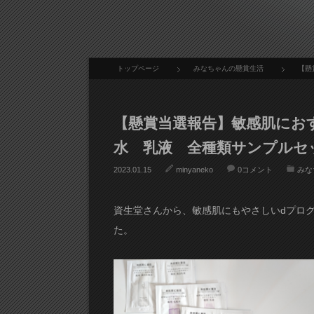
トップページ
みなちゃんの懸賞生活
【懸
【懸賞当選報告】敏感肌にお
水 乳液 全種類サンプルセ
2023.01.15
minyaneko
0コメント
みな
資生堂さんから、敏感肌にもやさしいdプロ
た。