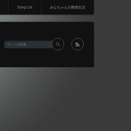
Song List
みなちゃんの懸賞生活
rss