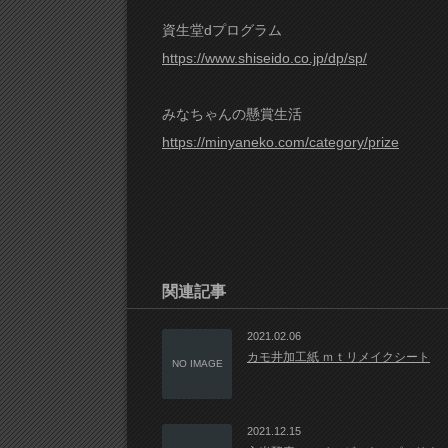
資生堂dプログラム
https://www.shiseido.co.jp/dp/sp/
みなちゃんの懸賞生活
https://minyaneko.com/category/prize
関連記事
2021.02.06
カモ井加工紙 ｍｔリメイクシート
NO IMAGE
2021.12.15