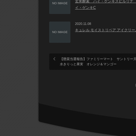
玄米酵素 ハイ・ゲンキスピルリナ
NO IMAGE
イ・ゲンキC
2020.11.08
キュレル モイストリペア アイクリー
NO IMAGE
【懸賞当選報告】ファミリーマート サントリー
水きりっと果実 オレンジ＆マンゴー