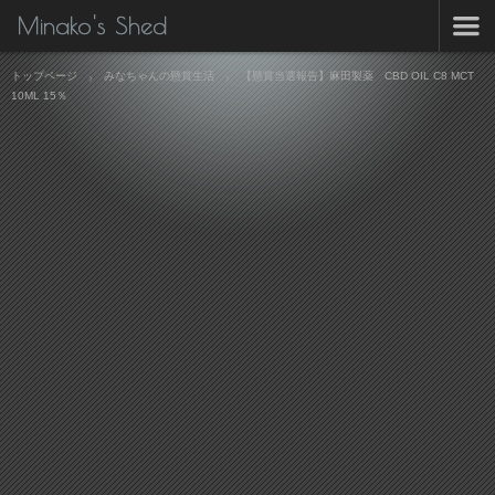
Minako's Shed
トップページ
みなちゃんの懸賞生活
【懸賞当選報告】麻田製薬 CBD OIL C8 MCT
10ML 15％