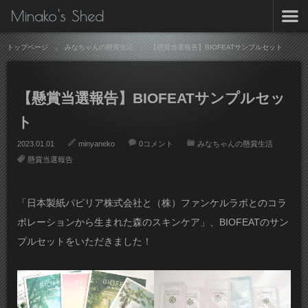
Minako's Shed
トップページ
みなちゃんの懸賞生活
【懸賞当選報告】BIOFEATサンプルセット
【懸賞当選報告】BIOFEATサンプルセッ
ト
2023.01.01
minyaneko
0コメント
みなちゃんの懸賞生活
懸賞当選報告
「日本製紙パピリア株式会社と（株）ファンケルラボとのコラ
ボレーションから生まれた森のスキンケア」、BIOFEATのサン
プルセットをいただきました！