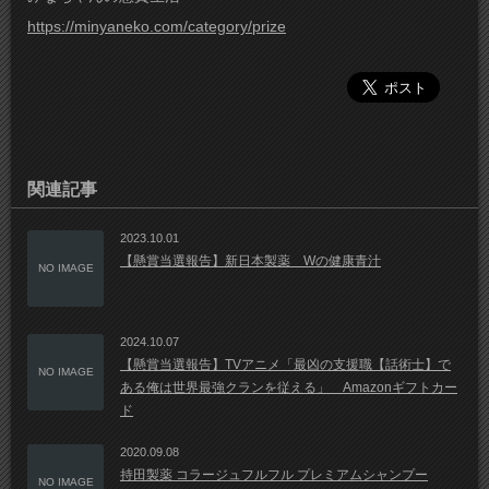
https://minyaneko.com/category/prize
関連記事
2023.10.01
【懸賞当選報告】新日本製薬 Wの健康青汁
NO IMAGE
2024.10.07
【懸賞当選報告】TVアニメ「最凶の支援職【話術士】で
NO IMAGE
ある俺は世界最強クランを従える」 Amazonギフトカー
ド
2020.09.08
持田製薬 コラージュフルフル プレミアムシャンプー
NO IMAGE