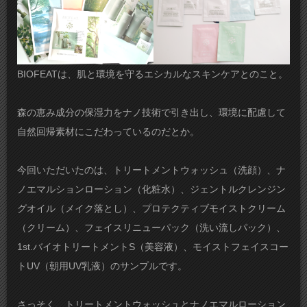
BIOFEATは、肌と環境を守るエシカルなスキンケアとのこと。
森の恵み成分の保湿力をナノ技術で引き出し、環境に配慮して
自然回帰素材にこだわっているのだとか。
今回いただいたのは、トリートメントウォッシュ（洗顔）、ナ
ノエマルションローション（化粧水）、ジェントルクレンジン
グオイル（メイク落とし）、プロテクティブモイストクリーム
（クリーム）、フェイスリニューパック（洗い流しパック）、
1st.バイオトリートメントS（美容液）、モイストフェイスコー
トUV（朝用UV乳液）のサンプルです。
さっそく、トリートメントウォッシュとナノエマルローション