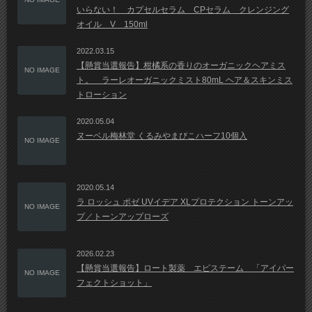
いらない！ カプセルセラム CPセラム クレンジング
オイル V 150ml
2022.03.15
【懸賞当選報告】柑橘系の香りのオーガニックヘアミス
NO IMAGE
ト。 ラーレオーガニックミスト80mL ヘア＆スキンミス
トローション
2020.05.04
ヌーベル梅林堂 くるみやまびこハーフ10個入
NO IMAGE
2020.05.14
ラ ロッシュ ポゼ UVイデア XLプロテクション トーンアッ
NO IMAGE
プ／トーンアップローズ
2026.02.23
【懸賞当選報告】ロート製薬 エピステーム 「アイパー
NO IMAGE
フェクトショット」