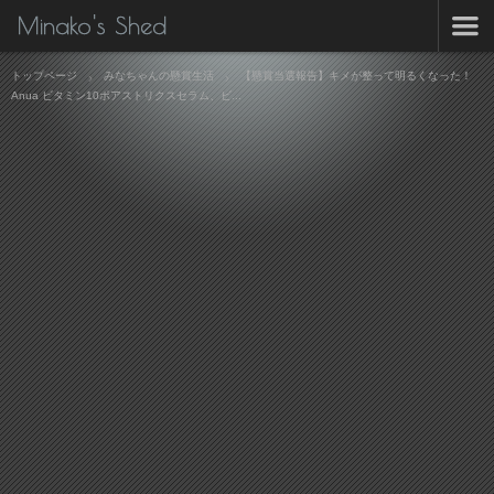
Minako's Shed
トップページ
みなちゃんの懸賞生活
【懸賞当選報告】キメが整って明るくなった！
Anua ビタミン10ポアストリクスセラム、ビ...