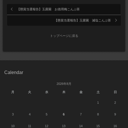
【懸賞当選報告】玉露園 お徳用梅こんぶ茶
【懸賞当選報告】玉露園 減塩こんぶ茶
トップページに戻る
Calendar
2026年8月
月
火
水
木
金
土
日
1
2
3
4
5
6
7
8
9
10
11
12
13
14
15
16