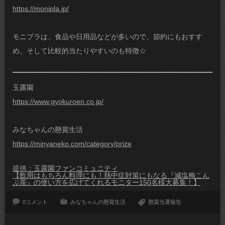
https://monipla.jp/
モニプラは、食品や日用品などが多いので、節約にもおすす
め。そして比較的当たりやすいのも特徴☆
玉露園
https://www.gyokuroen.co.jp/
みなちゃんの懸賞生活
https://minyaneko.com/category/prize
提供：玉露園ファンコミュニティ
【飲用はもちろん料理にも！熱中症対策にもなる『減塩梅こん
ぶ茶』の使い方を広げてくれるモニター150名様大募集！】
0コメント
みなちゃんの懸賞生活
懸賞当選報告