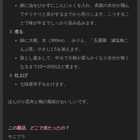
​鍋に油をひかずにこんにゃくを入れ、表面の水分が飛ん
でチリチリと音がするまでから煎りします。こうするこ
とで味が中までしっかり染み込みます。
煮る
​鍋に大根、水（300ml）、みりん、「玉露園 減塩梅こ
んぶ茶」小さじ1.5を加えます。
​落とし蓋をして、中火で大根が柔らかくなり水分が無く
なるまで15〜20分ほど煮ます。
仕上げ
​七味唐辛子をかけます。
ほんのり昆布と梅の風味がおいしいです。
この製品、どこで当たったの？
モニプラ