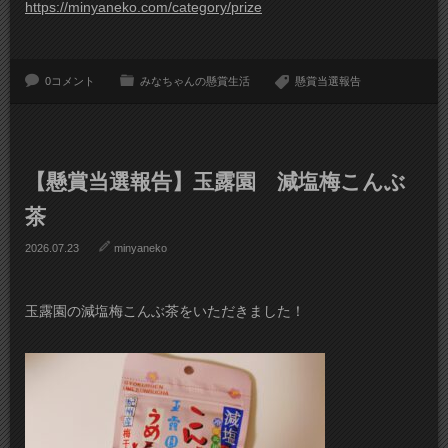
https://minyaneko.com/category/prize
0コメント
みなちゃんの懸賞生活
懸賞当選報告
【懸賞当選報告】玉露園 減塩梅こんぶ
茶
2026.07.23
minyaneko
玉露園の減塩梅こんぶ茶をいただきました！