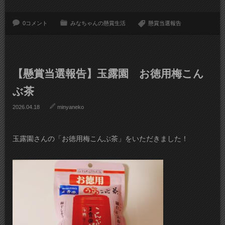
0コメント
みなちゃんの懸賞生活
懸賞当選報告
【懸賞当選報告】玉露園 お徳用梅こん
ぶ茶
2026.04.18
minyaneko
玉露園さんの「お徳用梅こんぶ茶」をいただきました！